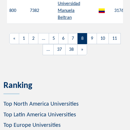
Universidad
800
7382
Manuela
3176
Beltran
«
1
2
...
5
6
7
8
9
10
11
...
37
38
»
Ranking
Top North America Universities
Top Latin America Universities
Top Europe Universities