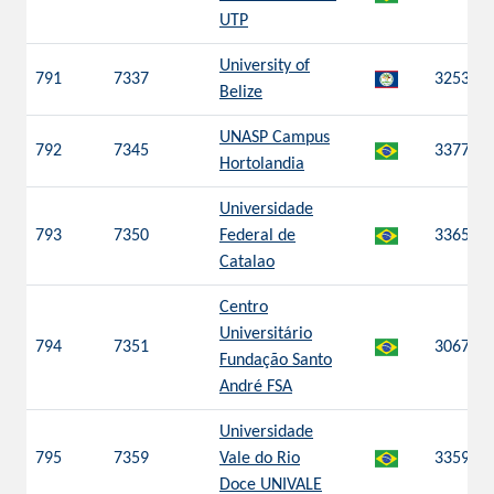
UTP
University of
791
7337
3253
Belize
UNASP Campus
792
7345
3377
Hortolandia
Universidade
793
7350
Federal de
3365
Catalao
Centro
Universitário
794
7351
3067
Fundação Santo
André FSA
Universidade
795
7359
Vale do Rio
3359
Doce UNIVALE