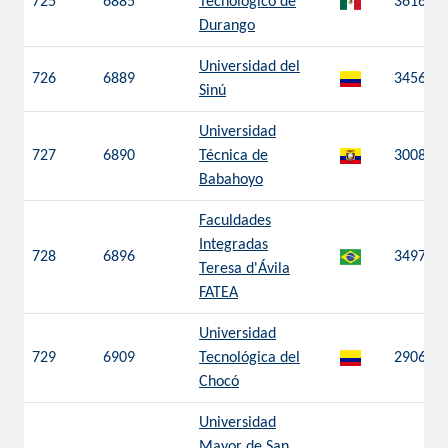
725
6885
Tecnológico de
3616
Durango
Universidad del
726
6889
3456
Sinú
Universidad
727
6890
Técnica de
3008
Babahoyo
Faculdades
Integradas
728
6896
3497
Teresa d'Ávila
FATEA
Universidad
729
6909
Tecnológica del
2906
Chocó
Universidad
Mayor de San