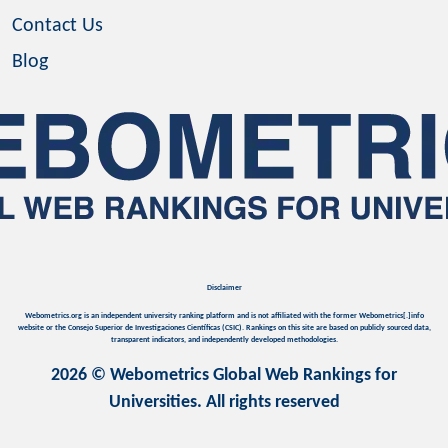
Contact Us
Blog
Disclaimer
Webometrics.org is an independent university ranking platform and is not affiliated with the former Webometrics[.]info
website or the Consejo Superior de Investigaciones Científicas (CSIC). Rankings on this site are based on publicly sourced data,
transparent indicators, and independently developed methodologies.
2026 © Webometrics Global Web Rankings for
Universities. All rights reserved