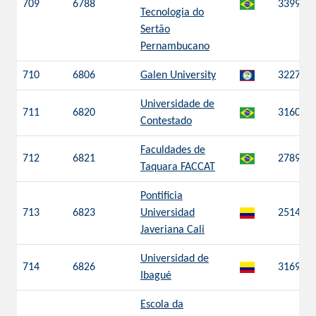
709
6788
3399
Tecnologia do
Sertão
Pernambucano
710
6806
Galen University
3227
Universidade de
711
6820
3160
Contestado
Faculdades de
712
6821
2789
Taquara FACCAT
Pontificia
713
6823
Universidad
2514
Javeriana Cali
Universidad de
714
6826
3169
Ibagué
Escola da